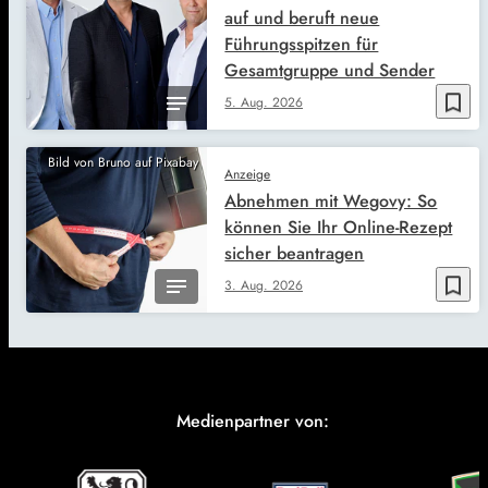
auf und beruft neue
Führungsspitzen für
Gesamtgruppe und Sender
bookmark_border
5. Aug. 2026
Bild von Bruno auf Pixabay
Anzeige
Abnehmen mit Wegovy: So
können Sie Ihr Online-Rezept
sicher beantragen
bookmark_border
3. Aug. 2026
Medienpartner von: