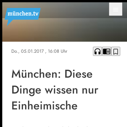
menu
headphones
chrome_reader_mode
bookmark_border
Do., 05.01.2017
, 16:08 Uhr
München: Diese
Dinge wissen nur
Einheimische