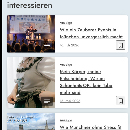
interessieren
Anzeige
Wie ein Zauberer Events in
München unvergesslich macht
bookmark_border
16. Juli 2026
Anzeige
Mein Körper, meine
Entscheidung: Warum
Schönheits-OPs kein Tabu
mehr sind
bookmark_border
13. Mai 2026
Foto von Prakhyath
Anzeige
DESHPANDE
Wie Münchner ohne Stress fit