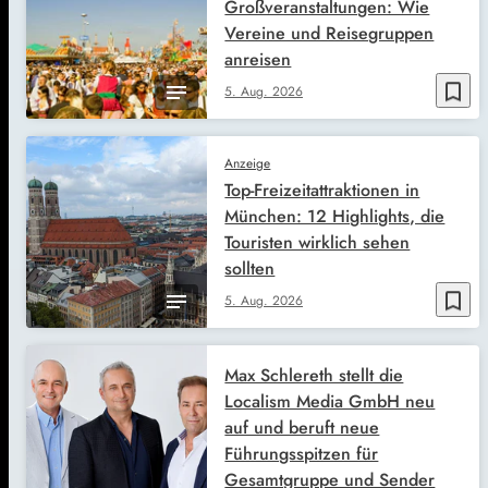
Großveranstaltungen: Wie
Vereine und Reisegruppen
anreisen
bookmark_border
5. Aug. 2026
Anzeige
Top-Freizeitattraktionen in
München: 12 Highlights, die
Touristen wirklich sehen
sollten
bookmark_border
5. Aug. 2026
Max Schlereth stellt die
Localism Media GmbH neu
auf und beruft neue
Führungsspitzen für
Gesamtgruppe und Sender