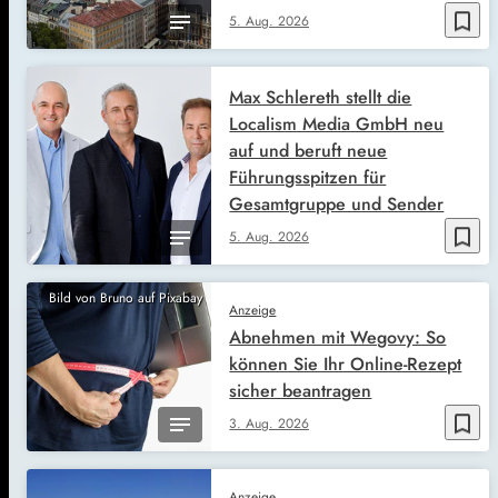
bookmark_border
5. Aug. 2026
Max Schlereth stellt die
Localism Media GmbH neu
auf und beruft neue
Führungsspitzen für
Gesamtgruppe und Sender
bookmark_border
5. Aug. 2026
Bild von Bruno auf Pixabay
Anzeige
Abnehmen mit Wegovy: So
können Sie Ihr Online-Rezept
sicher beantragen
bookmark_border
3. Aug. 2026
Anzeige