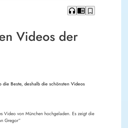
headphones
chrome_reader_mode
bookmark_border
ten Videos der
die Beste, deshalb die schönsten Videos
s Video von München hochgeladen. Es zeigt die
 an Gregor“