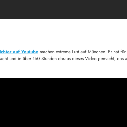
ichter auf Youtube
machen extreme Lust auf München. Er hat für
acht und in über 160 Stunden daraus dieses Video gemacht, das a