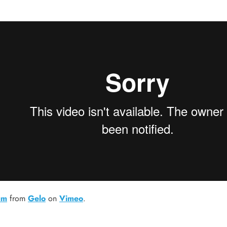
um
from
Gelo
on
Vimeo
.