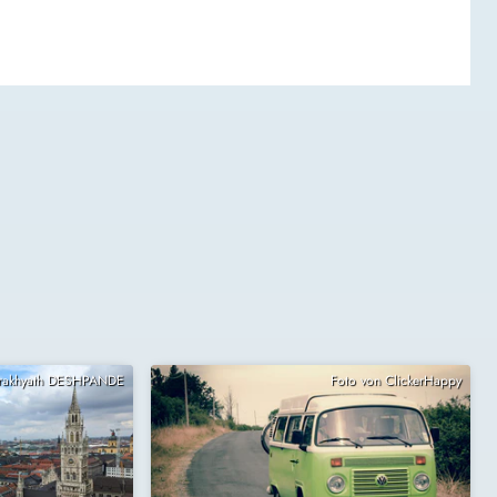
Prakhyath DESHPANDE
Foto von ClickerHappy