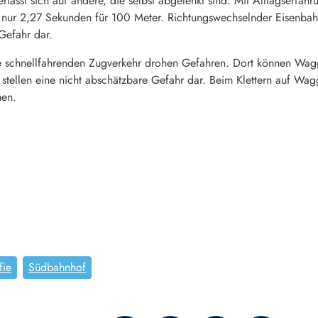
rlässt sich auf andere, die selbst abgelenkt sind. Mit Alltagserfahr
t nur 2,27 Sekunden für 100 Meter. Richtungswechselnder Eisenbah
 Gefahr dar.
 schnellfahrenden Zugverkehr drohen Gefahren. Dort können Waggo
r stellen eine nicht abschätzbare Gefahr dar. Beim Klettern auf W
men.
fie
Südbahnhof