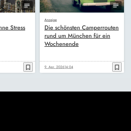
Anzeige
ne Stress
Die schönsten Camperrouten
rund um München für ein
Wochenende
bookmark_border
bookmark_border
9. Apr. 2026
14:04