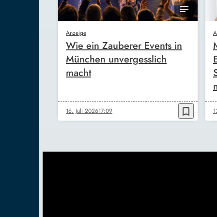
Anzeige
A
Wie ein Zauberer Events in
München unvergesslich
macht
bookmark_border
16. Juli 2026
17:09
1