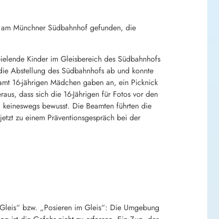
ich am Münchner Südbahnhof gefunden, die
spielende Kinder im Gleisbereich des Südbahnhofs
n die Abstellung des Südbahnhofs ab und konnte
esamt 16-jährigen Mädchen gaben an, ein Picknick
us, dass sich die 16-Jährigen für Fotos vor den
 keineswegs bewusst. Die Beamten führten die
jetzt zu einem Präventionsgespräch bei der
Gleis“ bzw. „Posieren im Gleis“: Die Umgebung