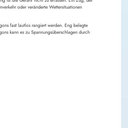
ung ist die Gefahr nicht zu erfassen. Ein Zug, der
nverkehr oder veränderte Wettersituationen
ns fast lautlos rangiert werden. Eng belegte
aggons kann es zu Spannungsüberschlagen durch