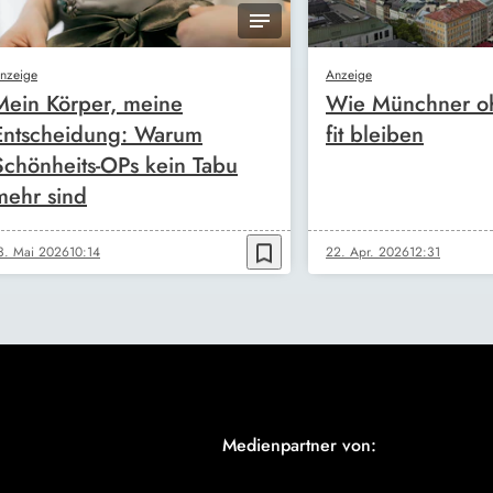
nzeige
Anzeige
Mein Körper, meine
Wie Münchner oh
Entscheidung: Warum
fit bleiben
Schönheits-OPs kein Tabu
mehr sind
bookmark_border
3. Mai 2026
10:14
22. Apr. 2026
12:31
Medienpartner von: