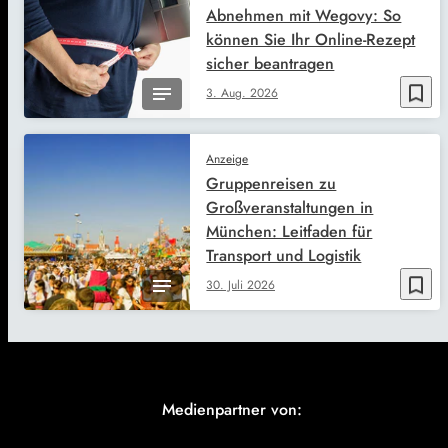
Abnehmen mit Wegovy: So
können Sie Ihr Online-Rezept
sicher beantragen
bookmark_border
3. Aug. 2026
Anzeige
Gruppenreisen zu
Großveranstaltungen in
München: Leitfaden für
Transport und Logistik
bookmark_border
30. Juli 2026
Medienpartner von: