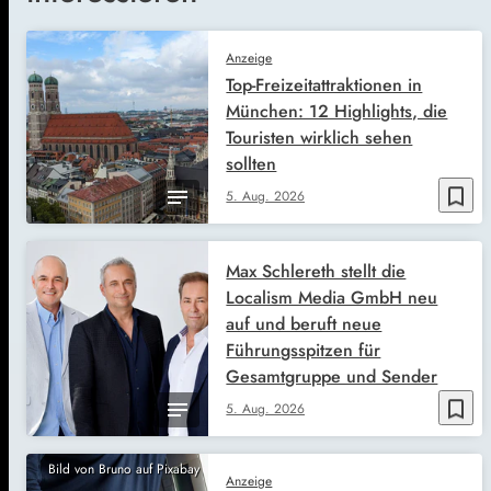
Anzeige
Top-Freizeitattraktionen in
München: 12 Highlights, die
Touristen wirklich sehen
sollten
bookmark_border
5. Aug. 2026
Max Schlereth stellt die
Localism Media GmbH neu
auf und beruft neue
Führungsspitzen für
Gesamtgruppe und Sender
bookmark_border
5. Aug. 2026
Bild von Bruno auf Pixabay
Anzeige