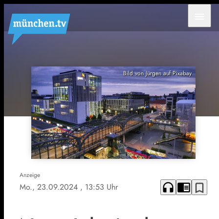
menu
Bild von Jürgen auf Pixabay
Anzeige
headphones
chrome_reader_mode
bookmark_border
Mo., 23.09.2024
, 13:53 Uhr