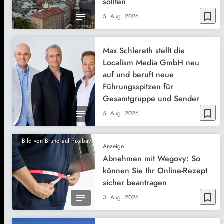
sollten
bookmark_border
5. Aug. 2026
Max Schlereth stellt die
Localism Media GmbH neu
auf und beruft neue
Führungsspitzen für
Gesamtgruppe und Sender
bookmark_border
5. Aug. 2026
Bild von Bruno auf Pixabay
Anzeige
Abnehmen mit Wegovy: So
können Sie Ihr Online-Rezept
sicher beantragen
bookmark_border
3. Aug. 2026