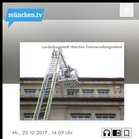
menu
Landeshauptstadt München Kreisverwaltungsreferat
headphones
chrome_reader_mode
bookmark_border
Mi., 25.10.2017
, 14:09 Uhr