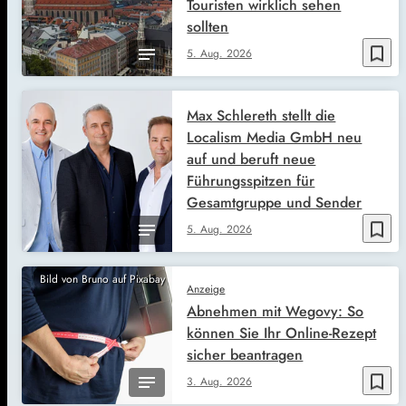
Touristen wirklich sehen
sollten
bookmark_border
5. Aug. 2026
Max Schlereth stellt die
Localism Media GmbH neu
auf und beruft neue
Führungsspitzen für
Gesamtgruppe und Sender
bookmark_border
5. Aug. 2026
Bild von Bruno auf Pixabay
Anzeige
Abnehmen mit Wegovy: So
können Sie Ihr Online-Rezept
sicher beantragen
bookmark_border
3. Aug. 2026