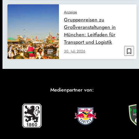
Anzeige
Gruppenreisen zu
Großveranstaltungen in
München: Leitfaden für
Transport und Logistik
bookmark_border
30. Juli 2026
Medienpartner von: