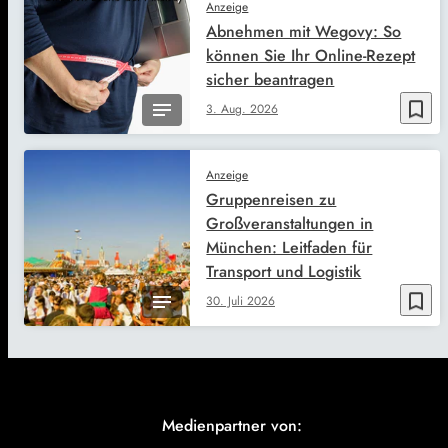
Anzeige
Abnehmen mit Wegovy: So
können Sie Ihr Online-Rezept
sicher beantragen
bookmark_border
3. Aug. 2026
Anzeige
Gruppenreisen zu
Großveranstaltungen in
München: Leitfaden für
Transport und Logistik
bookmark_border
30. Juli 2026
Medienpartner von: