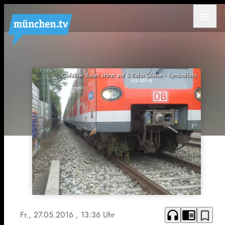
menu
Gefällter Baum stürzt auf S-Bahn Gleise - Symbolfoto
headphones
chrome_reader_mode
bookmark_border
Fr., 27.05.2016
, 13:36 Uhr