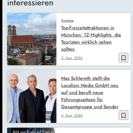
interessieren
Anzeige
Top-Freizeitattraktionen in
München: 12 Highlights, die
Touristen wirklich sehen
sollten
bookmark_border
5. Aug. 2026
Max Schlereth stellt die
Localism Media GmbH neu
auf und beruft neue
Führungsspitzen für
Gesamtgruppe und Sender
bookmark_border
5. Aug. 2026
Bild von Bruno auf Pixabay