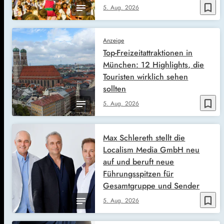
bookmark_border
5. Aug. 2026
Anzeige
Top-Freizeitattraktionen in
München: 12 Highlights, die
Touristen wirklich sehen
sollten
bookmark_border
5. Aug. 2026
Max Schlereth stellt die
Localism Media GmbH neu
auf und beruft neue
Führungsspitzen für
Gesamtgruppe und Sender
bookmark_border
5. Aug. 2026