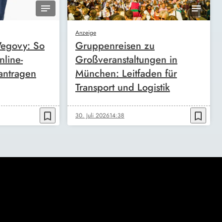
Anzeige
egovy: So
Gruppenreisen zu
nline-
Großveranstaltungen in
antragen
München: Leitfaden für
Transport und Logistik
bookmark_border
bookmark_border
30. Juli 2026
14:38