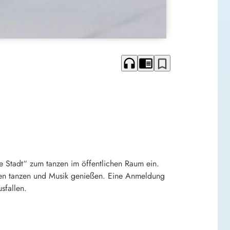
headphones
chrome_reader_mode
bookmark_border
e Stadt“ zum tanzen im öffentlichen Raum ein.
chen tanzen und Musik genießen. Eine Anmeldung
usfallen.