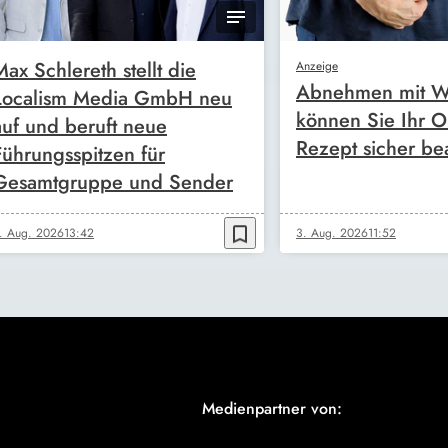
Max Schlereth stellt die
Anzeige
Abnehmen mit W
Localism Media GmbH neu
können Sie Ihr O
auf und beruft neue
Rezept sicher be
Führungsspitzen für
Gesamtgruppe und Sender
bookmark_border
. Aug. 2026
13:42
3. Aug. 2026
11:52
Medienpartner von: