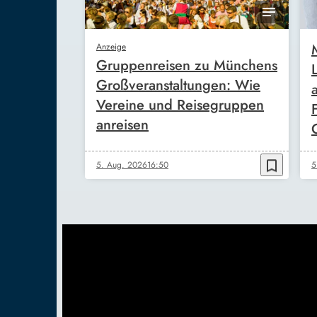
Anzeige
Gruppenreisen zu Münchens
Großveranstaltungen: Wie
Vereine und Reisegruppen
anreisen
bookmark_border
5. Aug. 2026
16:50
5