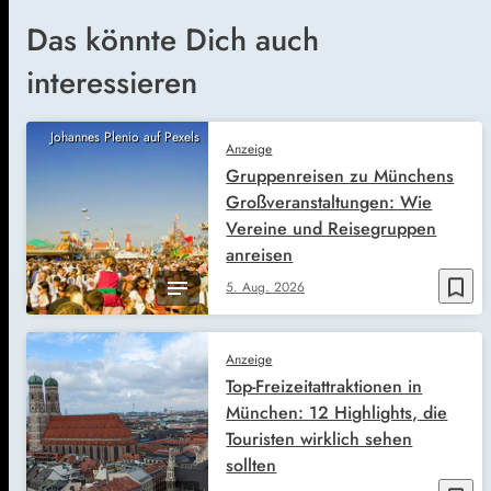
Das könnte Dich auch
interessieren
Johannes Plenio auf Pexels
Anzeige
Gruppenreisen zu Münchens
Großveranstaltungen: Wie
Vereine und Reisegruppen
anreisen
bookmark_border
5. Aug. 2026
Anzeige
Top-Freizeitattraktionen in
München: 12 Highlights, die
Touristen wirklich sehen
sollten