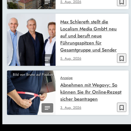
bookmark_border
5. Aug. 2026
Max Schlereth stellt die
Localism Media GmbH neu
auf und beruft neue
Führungsspitzen für
Gesamtgruppe und Sender
bookmark_border
5. Aug. 2026
Bild von Bruno auf Pixabay
Anzeige
Abnehmen mit Wegovy: So
können Sie Ihr Online-Rezept
sicher beantragen
bookmark_border
3. Aug. 2026