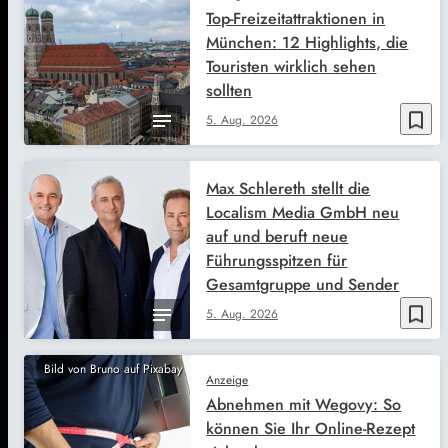
Top-Freizeitattraktionen in
München: 12 Highlights, die
Touristen wirklich sehen
sollten
bookmark_border
5. Aug. 2026
Max Schlereth stellt die
Localism Media GmbH neu
auf und beruft neue
Führungsspitzen für
Gesamtgruppe und Sender
bookmark_border
5. Aug. 2026
Bild von Bruno auf Pixabay
Anzeige
Abnehmen mit Wegovy: So
können Sie Ihr Online-Rezept