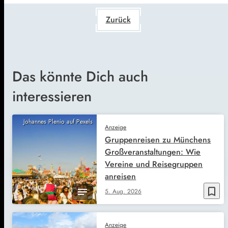
Zurück
Das könnte Dich auch
interessieren
Johannes Plenio auf Pexels
Anzeige
Gruppenreisen zu Münchens
Großveranstaltungen: Wie
Vereine und Reisegruppen
anreisen
bookmark_border
5. Aug. 2026
Anzeige