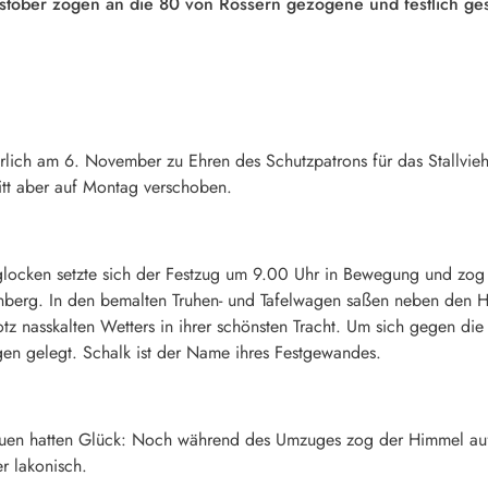
töber zogen an die 80 von Rössern gezogene und festlich g
jährlich am 6. November zu Ehren des Schutzpatrons für das Stallvieh
itt aber auf Montag verschoben.
glocken setzte sich der Festzug um 9.00 Uhr in Bewegung und zog d
nberg. In den bemalten Truhen- und Tafelwagen saßen neben den H
z nasskalten Wetters in ihrer schönsten Tracht. Um sich gegen die 
n gelegt. Schalk ist der Name ihres Festgewandes.
frauen hatten Glück: Noch während des Umzuges zog der Himmel au
r lakonisch.