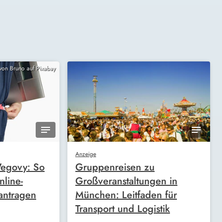
 von Bruno auf Pixabay
Anzeige
egovy: So
Gruppenreisen zu
nline-
Großveranstaltungen in
antragen
München: Leitfaden für
Transport und Logistik