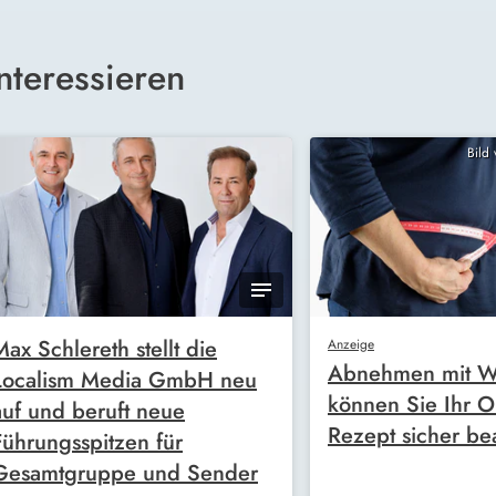
nteressieren
Bild
Max Schlereth stellt die
Anzeige
Abnehmen mit W
Localism Media GmbH neu
können Sie Ihr O
auf und beruft neue
Rezept sicher be
Führungsspitzen für
Gesamtgruppe und Sender