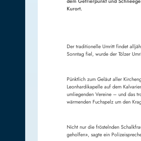
dem Gefrierpunkt und Schneeges
Kurort.
Der traditionelle Umritt findet all
Sonntag fiel, wurde der Tölzer Umr
Pünktlich zum Geläut aller Kirchen
Leonhardikapelle auf dem Kalvarie
umliegenden Vereine – und das trot
wärmenden Fuchspelz um den Krage
Nicht nur die fröstelnden Schalk
geholfen», sagte ein Polizeispreche