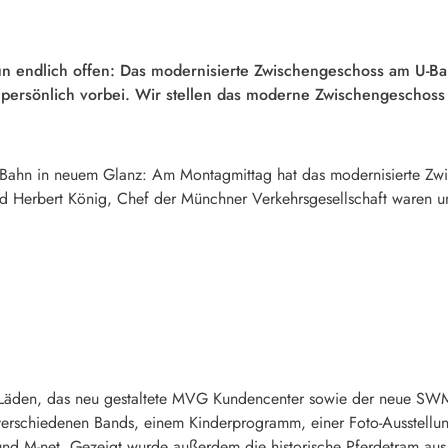
nun endlich offen: Das modernisierte Zwischengeschoss am U-Ba
 persönlich vorbei. Wir stellen das moderne Zwischengeschoss 
 U-Bahn in neuem Glanz: Am Montagmittag hat das modernisierte Zw
nd Herbert König, Chef der Münchner Verkehrsgesellschaft waren u
n Läden, das neu gestaltete MVG Kundencenter sowie der neue SW
n verschiedenen Bands, einem Kinderprogramm, einer Foto-Ausstell
d M-net. Gezeigt wurde außerdem die historische Pferdetram 