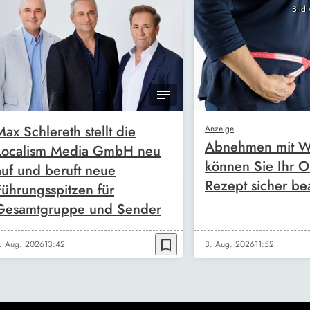
Bild
Max Schlereth stellt die
Anzeige
Abnehmen mit W
Localism Media GmbH neu
können Sie Ihr O
auf und beruft neue
Rezept sicher be
Führungsspitzen für
Gesamtgruppe und Sender
bookmark_border
. Aug. 2026
13:42
3. Aug. 2026
11:52