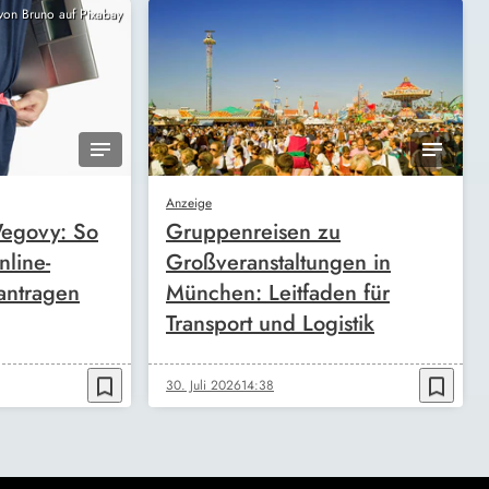
 von Bruno auf Pixabay
Anzeige
egovy: So
Gruppenreisen zu
nline-
Großveranstaltungen in
antragen
München: Leitfaden für
Transport und Logistik
bookmark_border
bookmark_border
30. Juli 2026
14:38