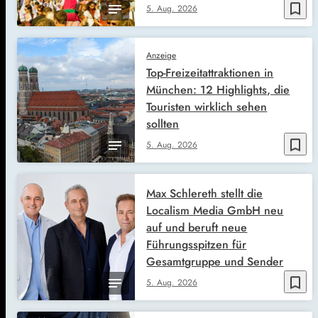
bookmark_border
5. Aug. 2026
Anzeige
Top-Freizeitattraktionen in
München: 12 Highlights, die
Touristen wirklich sehen
sollten
bookmark_border
5. Aug. 2026
Max Schlereth stellt die
Localism Media GmbH neu
auf und beruft neue
Führungsspitzen für
Gesamtgruppe und Sender
bookmark_border
5. Aug. 2026