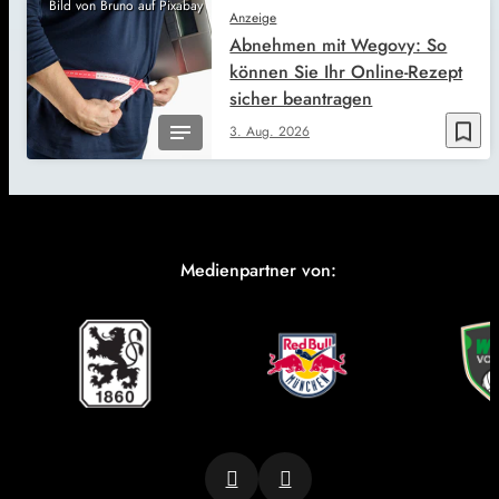
Bild von Bruno auf Pixabay
Anzeige
Abnehmen mit Wegovy: So
können Sie Ihr Online-Rezept
sicher beantragen
bookmark_border
3. Aug. 2026
Medienpartner von: