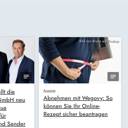
Bild von Bruno auf Pixabay
llt die
Anzeige
Abnehmen mit Wegovy: So
 GmbH neu
können Sie Ihr Online-
eue
Rezept sicher beantragen
für
nd Sender