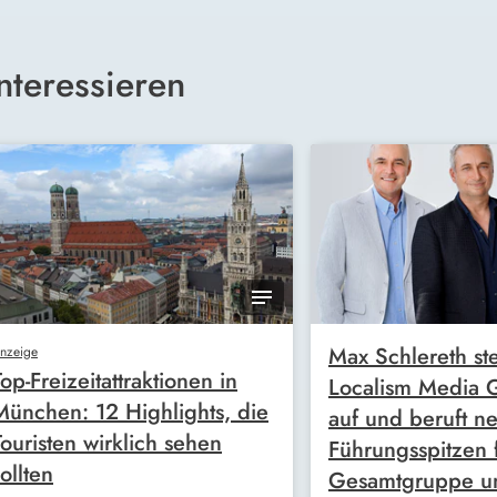
nteressieren
Max Schlereth ste
nzeige
Top-Freizeitattraktionen in
Localism Media
München: 12 Highlights, die
auf und beruft n
Touristen wirklich sehen
Führungsspitzen 
ollten
Gesamtgruppe u