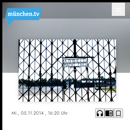
menu
headphones
chrome_reader_mode
bookmark_border
Mi., 05.11.2014
, 16:20 Uhr