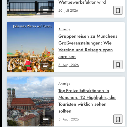
Wettbewerbsfaktor wird
bookmark_border
20. Juli 2026
Johannes Plenio auf Pexels
Anzeige
Gruppenreisen zu Münchens
Großveranstaltungen: Wie
Vereine und Reisegruppen
anreisen
bookmark_border
5. Aug. 2026
Anzeige
Top-Freizeitattraktionen in
München: 12 Highlights, die
Touristen wirklich sehen
sollten
bookmark_border
5. Aug. 2026