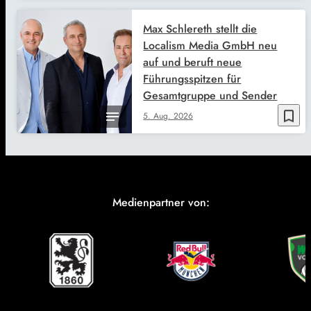
Max Schlereth stellt die
Localism Media GmbH neu
auf und beruft neue
Führungsspitzen für
Gesamtgruppe und Sender
bookmark_border
5. Aug. 2026
Medienpartner von: