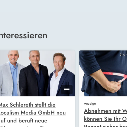
nteressieren
Bild
Max Schlereth stellt die
Anzeige
Abnehmen mit W
Localism Media GmbH neu
können Sie Ihr O
auf und beruft neue
Rezept sicher be