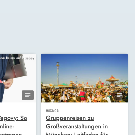
 von Bruno auf Pixabay
Anzeige
egovy: So
Gruppenreisen zu
nline-
Großveranstaltungen in
antragen
München: Leitfaden für