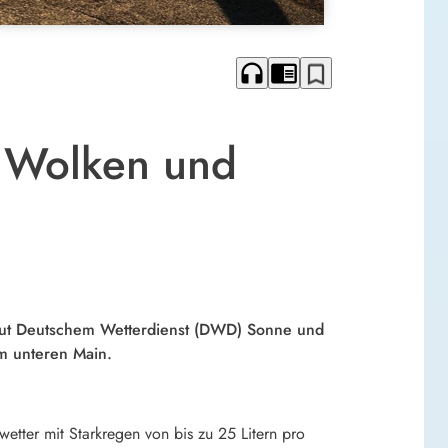
headphones
chrome_reader_mode
bookmark_border
, Wolken und
laut Deutschem Wetterdienst (DWD) Sonne und
m unteren Main.
etter mit Starkregen von bis zu 25 Litern pro