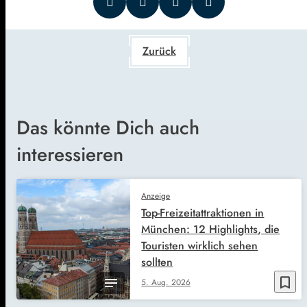
Zurück
Das könnte Dich auch
interessieren
Anzeige
Top-Freizeitattraktionen in
München: 12 Highlights, die
Touristen wirklich sehen
sollten
bookmark_border
5. Aug. 2026