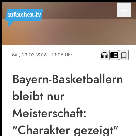
menu
headphones
chrome_reader_mode
bookmark_border
Mi., 23.03.2016
, 13:06 Uhr
Bayern-Basketballern
bleibt nur
Meisterschaft:
"Charakter gezeigt"