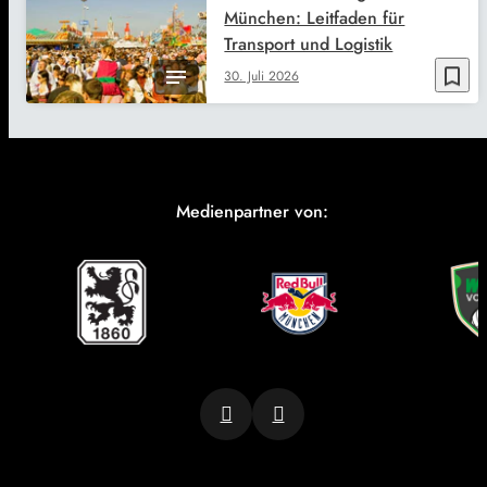
München: Leitfaden für
Transport und Logistik
bookmark_border
30. Juli 2026
Medienpartner von: