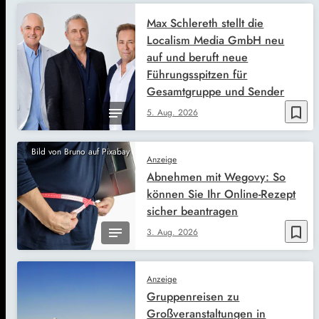
Max Schlereth stellt die
Localism Media GmbH neu
auf und beruft neue
Führungsspitzen für
Gesamtgruppe und Sender
bookmark_border
5. Aug. 2026
Bild von Bruno auf Pixabay
Anzeige
Abnehmen mit Wegovy: So
können Sie Ihr Online-Rezept
sicher beantragen
bookmark_border
3. Aug. 2026
Anzeige
Gruppenreisen zu
Großveranstaltungen in