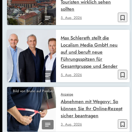
Touristen wirklich sehen
sollten
bookmark_border
5. Aug. 2026
Max Schlereth stellt die
Localism Media GmbH neu
auf und beruft neue
Führungsspitzen für
Gesamtgruppe und Sender
bookmark_border
5. Aug. 2026
Bild von Bruno auf Pixabay
Anzeige
Abnehmen mit Wegovy: So
können Sie Ihr Online-Rezept
sicher beantragen
bookmark_border
3. Aug. 2026