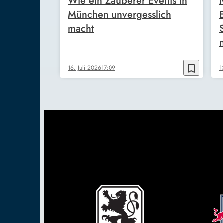
Wie ein Zauberer Events in
München unvergesslich
macht
bookmark_border
16. Juli 2026
17:09
1