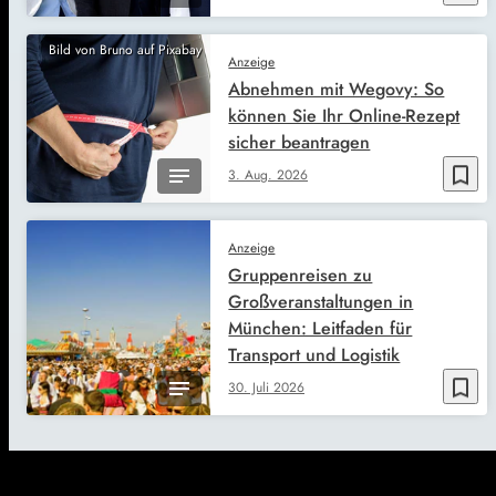
Bild von Bruno auf Pixabay
Anzeige
Abnehmen mit Wegovy: So
können Sie Ihr Online-Rezept
sicher beantragen
bookmark_border
3. Aug. 2026
Anzeige
Gruppenreisen zu
Großveranstaltungen in
München: Leitfaden für
Transport und Logistik
bookmark_border
30. Juli 2026