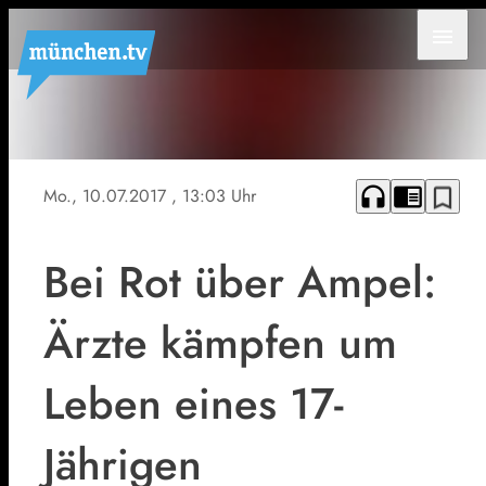
menu
Symbolbild.
headphones
chrome_reader_mode
bookmark_border
Mo., 10.07.2017
, 13:03 Uhr
Bei Rot über Ampel:
Ärzte kämpfen um
Leben eines 17-
Jährigen