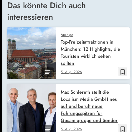
Das könnte Dich auch
interessieren
Anzeige
Top-Freizeitattraktionen in
München: 12 Highlights, die
Touristen wirklich sehen
sollten
bookmark_border
5. Aug. 2026
Max Schlereth stellt die
Localism Media GmbH neu
auf und beruft neue
Führungsspitzen für
Gesamtgruppe und Sender
bookmark_border
5. Aug. 2026