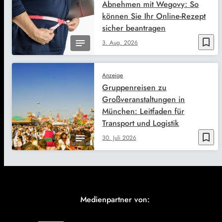
Abnehmen mit Wegovy: So
können Sie Ihr Online-Rezept
sicher beantragen
bookmark_border
3. Aug. 2026
Anzeige
Gruppenreisen zu
Großveranstaltungen in
München: Leitfaden für
Transport und Logistik
bookmark_border
30. Juli 2026
Medienpartner von: