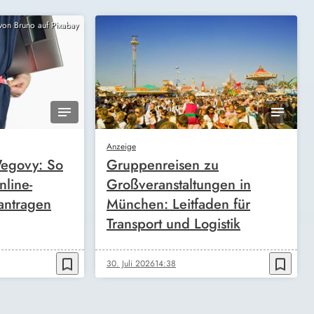
 von Bruno auf Pixabay
Anzeige
egovy: So
Gruppenreisen zu
nline-
Großveranstaltungen in
antragen
München: Leitfaden für
Transport und Logistik
bookmark_border
bookmark_border
30. Juli 2026
14:38