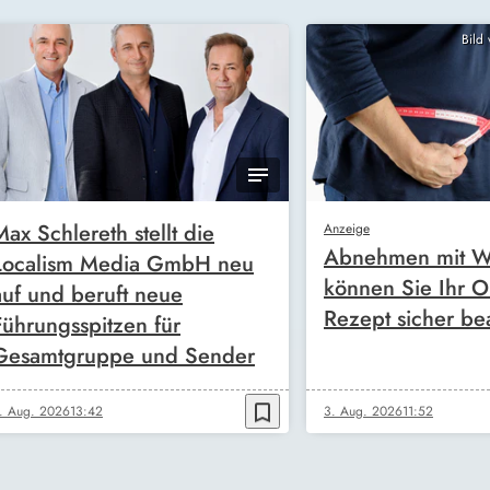
Bild
Max Schlereth stellt die
Anzeige
Abnehmen mit W
Localism Media GmbH neu
können Sie Ihr O
auf und beruft neue
Rezept sicher be
Führungsspitzen für
Gesamtgruppe und Sender
bookmark_border
. Aug. 2026
13:42
3. Aug. 2026
11:52