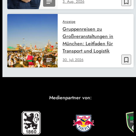
bookmark_border
3. Aug. 2026
Anzeige
Gruppenreisen zu
Großveranstaltungen in
München: Leitfaden für
Transport und Logistik
bookmark_border
30. Juli 2026
Medienpartner von: