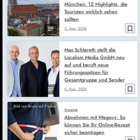
München: 12 Highlights, die
Touristen wirklich sehen
sollten
bookmark_border
5. Aug. 2026
Max Schlereth stellt die
Localism Media GmbH neu
auf und beruft neue
Führungsspitzen für
Gesamtgruppe und Sender
bookmark_border
5. Aug. 2026
Bild von Bruno auf Pixabay
Anzeige
Abnehmen mit Wegovy: So
können Sie Ihr Online-Rezept
sicher beantragen