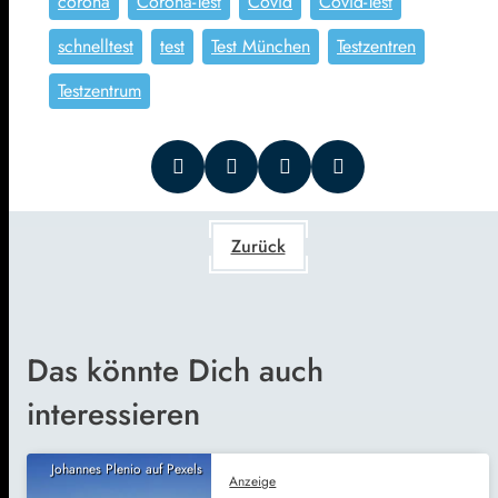
corona
Corona-Test
Covid
Covid-Test
schnelltest
test
Test München
Testzentren
Testzentrum
Zurück
Das könnte Dich auch
interessieren
Johannes Plenio auf Pexels
Anzeige