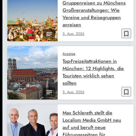
Gruppenreisen zu Münchens
Großveranstaltungen: Wie
Vereine und Reisegruppen
anreisen
bookmark_border
5. Aug. 2026
Anzeige
Top-Freizeitattraktionen in
München: 12 Highlights, die
Touristen wirklich sehen
sollten
bookmark_border
5. Aug. 2026
Max Schlereth stellt die
Localism Media GmbH neu
auf und beruft neue
Führungsspitzen für