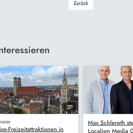
Zurück
nteressieren
Max Schlereth ste
nzeige
Top-Freizeitattraktionen in
Localism Media