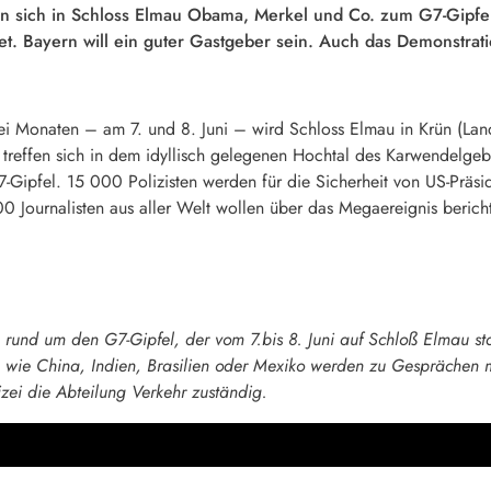
 sich in Schloss Elmau Obama, Merkel und Co. zum G7-Gipfel.
t. Bayern will ein guter Gastgeber sein. Auch das Demonstratio
ei Monaten – am 7. und 8. Juni – wird Schloss Elmau in Krün (Land
reffen sich in dem idyllisch gelegenen Hochtal des Karwendelgebi
7-Gipfel. 15 000 Polizisten werden für die Sicherheit von US-Prä
 Journalisten aus aller Welt wollen über das Megaereignis beric
n rund um den G7-Gipfel, der vom 7.bis 8. Juni auf Schloß Elmau s
wie China, Indien, Brasilien oder Mexiko werden zu Gesprächen m
izei die Abteilung Verkehr zuständig.