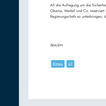
All die Aufregung um die Sicherheit
Obama, Merkel und Co. reserviert u
Regierungschefs so unterbringen, d
dpa/pm
Elmau
g7