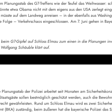
m Planungsstab des G7-Treffens wie der Teufel das Weihwasser: sc
, könnte etwa Obama nicht mit dem eigens aus den USA zerlegt e
müsste auf dem Landweg anreisen – in der ebenfalls aus Washing
Folge – Verkehrschaos eingeschlossen. Am 7. Juni gehen in Bayer
beim G7-Gipfel auf Schloss Elmau zum einen in die Planungen invol
 Wolfgang Schäuble klärt auf.
 Planungsstab der Polizei arbeitet seit Monaten am Sicherheitskonz
aatsgäste sollen bestmöglich geschützt werden, auch die Bewohne
srecht gewährleisten. Rund um Schloss Elmau wird es zwei Sicherhe
mt (BKA) zuständig, beim äußeren hat die bayerische Polizei das 