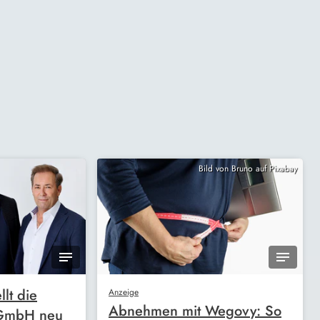
Bild von Bruno auf Pixabay
llt die
Anzeige
Abnehmen mit Wegovy: So
 GmbH neu