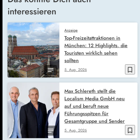
interessieren
Anzeige
Top-Freizeitattraktionen in
München: 12 Highlights, die
Touristen wirklich sehen
sollten
bookmark_border
5. Aug. 2026
Max Schlereth stellt die
Localism Media GmbH neu
auf und beruft neue
Führungsspitzen für
Gesamtgruppe und Sender
bookmark_border
5. Aug. 2026