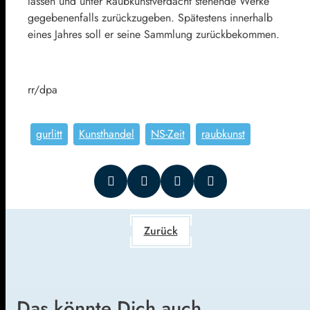
lassen und unter Raubkunstverdacht stehende Werke
gegebenenfalls zurückzugeben. Spätestens innerhalb
eines Jahres soll er seine Sammlung zurückbekommen.
rr/dpa
gurlitt
Kunsthandel
NS-Zeit
raubkunst
Zurück
Das könnte Dich auch