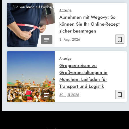
Bild von Bruno auf Pixabay
Anzeige
Abnehmen mit Wegovy: So
können Sie Ihr Online-Rezept
sicher beantragen
bookmark_border
3. Aug. 2026
Anzeige
Gruppenreisen zu
Großveranstaltungen in
München: Leitfaden für
Transport und Logistik
bookmark_border
30. Juli 2026