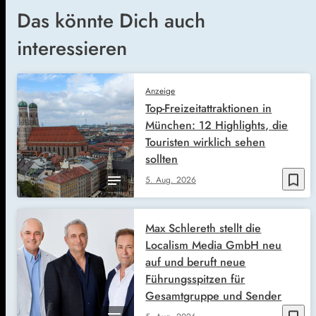
Das könnte Dich auch
interessieren
Anzeige
Top-Freizeitattraktionen in
München: 12 Highlights, die
Touristen wirklich sehen
sollten
bookmark_border
5. Aug. 2026
Max Schlereth stellt die
Localism Media GmbH neu
auf und beruft neue
Führungsspitzen für
Gesamtgruppe und Sender