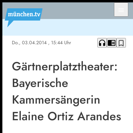
menu
headphones
chrome_reader_mode
bookmark_border
Do., 03.04.2014
, 15:44 Uhr
Gärtnerplatztheater:
Bayerische
Kammersängerin
Elaine Ortiz Arandes