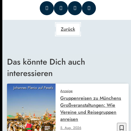
Zurück
Das könnte Dich auch
interessieren
Johannes Plenio auf Pexels
Anzeige
Gruppenreisen zu Münchens
Großveranstaltungen: Wie
Vereine und Reisegruppen
anreisen
bookmark_border
5. Aug. 2026