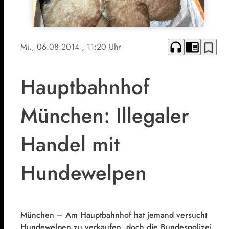
headphones
chrome_reader_mode
bookmark_border
Mi., 06.08.2014
, 11:20 Uhr
Hauptbahnhof
München: Illegaler
Handel mit
Hundewelpen
München – Am Hauptbahnhof hat jemand versucht
Hundewelpen zu verkaufen, doch die Bundespolizei