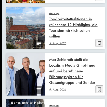
Anzeige
Top-Freizeitattraktionen in
München: 12 Highlights, die
Touristen wirklich sehen
sollten
bookmark_border
5. Aug. 2026
Max Schlereth stellt die
Localism Media GmbH neu
auf und beruft neue
Führungsspitzen für
Gesamtgruppe und Sender
bookmark_border
5. Aug. 2026
Bild von Bruno auf Pixabay
Anzeige