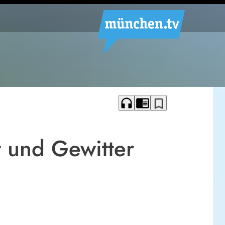
headphones
chrome_reader_mode
bookmark_border
 und Gewitter