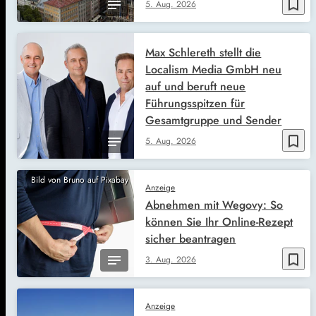
bookmark_border
5. Aug. 2026
Max Schlereth stellt die
Localism Media GmbH neu
auf und beruft neue
Führungsspitzen für
Gesamtgruppe und Sender
bookmark_border
5. Aug. 2026
Bild von Bruno auf Pixabay
Anzeige
Abnehmen mit Wegovy: So
können Sie Ihr Online-Rezept
sicher beantragen
bookmark_border
3. Aug. 2026
Anzeige