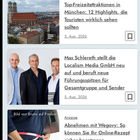
Top-Freizeitattraktionen in
München: 12 Highlights, die
Touristen wirklich sehen
sollten
bookmark_border
5. Aug. 2026
Max Schlereth stellt die
Localism Media GmbH neu
auf und beruft neue
Führungsspitzen für
Gesamtgruppe und Sender
bookmark_border
5. Aug. 2026
Bild von Bruno auf Pixabay
Anzeige
Abnehmen mit Wegovy: So
können Sie Ihr Online-Rezept