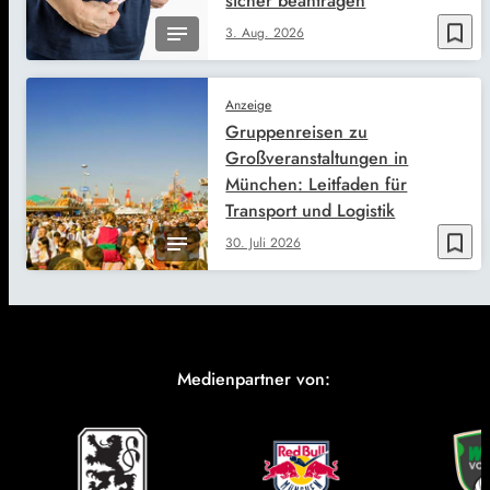
sicher beantragen
bookmark_border
3. Aug. 2026
Anzeige
Gruppenreisen zu
Großveranstaltungen in
München: Leitfaden für
Transport und Logistik
bookmark_border
30. Juli 2026
Medienpartner von: