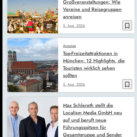
Großveranstaltungen: Wie
Vereine und Reisegruppen
anreisen
bookmark_border
5. Aug. 2026
Anzeige
Top-Freizeitattraktionen in
München: 12 Highlights, die
Touristen wirklich sehen
sollten
bookmark_border
5. Aug. 2026
Max Schlereth stellt die
Localism Media GmbH neu
auf und beruft neue
Führungsspitzen für
Gesamtgruppe und Sender