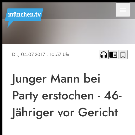
menu
Symbolbild
headphones
chrome_reader_mode
bookmark_border
Di., 04.07.2017
, 10:57 Uhr
Junger Mann bei
Party erstochen - 46-
Jähriger vor Gericht