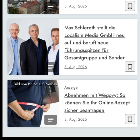
bookmark_border
5. Aug. 2026
Max Schlereth stellt die
Localism Media GmbH neu
auf und beruft neue
Führungsspitzen für
Gesamtgruppe und Sender
bookmark_border
5. Aug. 2026
Bild von Bruno auf Pixabay
Anzeige
Abnehmen mit Wegovy: So
können Sie Ihr Online-Rezept
sicher beantragen
bookmark_border
3. Aug. 2026