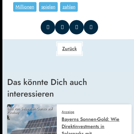
Millionen
spielen
zahlen
Zurück
Das könnte Dich auch
interessieren
Bild von Sebastian Ganso auf
Anzeige
Pixabay
Bayerns Sonnen-Gold: Wie
Direktinvestments in
Solarparks mit