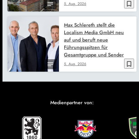
bookmark_border
5. Aug. 2026
Max Schlereth stellt die
Localism Media GmbH neu
auf und beruft neue
Führungsspitzen für
Gesamtgruppe und Sender
bookmark_border
5. Aug. 2026
Medienpartner von: