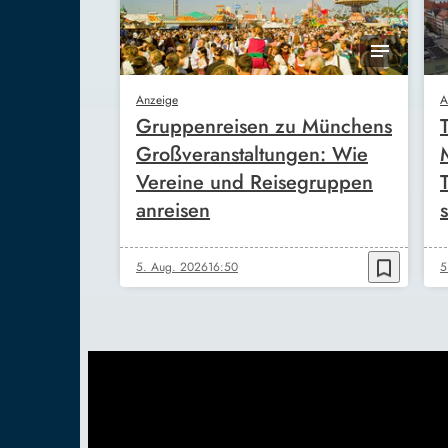
Anzeige
A
Gruppenreisen zu Münchens
Großveranstaltungen: Wie
Vereine und Reisegruppen
anreisen
s
bookmark_border
5. Aug. 2026
16:50
5