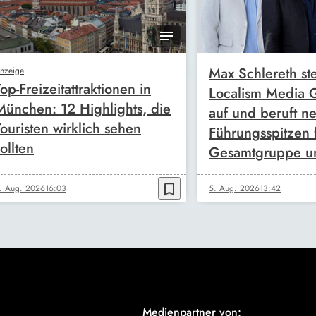
Max Schlereth ste
nzeige
Top-Freizeitattraktionen in
Localism Media
München: 12 Highlights, die
auf und beruft n
Touristen wirklich sehen
Führungsspitzen 
ollten
Gesamtgruppe u
bookmark_border
. Aug. 2026
16:03
5. Aug. 2026
13:42
Medienpartner von: