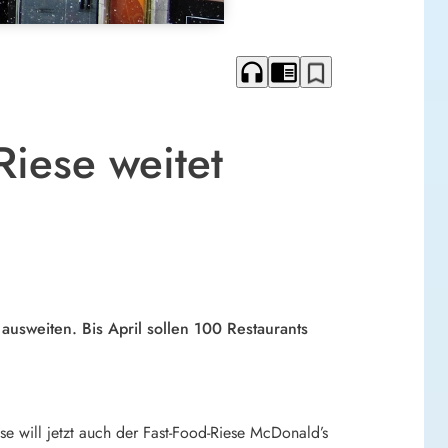
headphones
chrome_reader_mode
bookmark_border
Riese weitet
 ausweiten. Bis April sollen 100 Restaurants
 will jetzt auch der Fast-Food-Riese McDonald’s