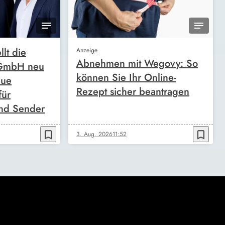
llt die
Anzeige
Abnehmen mit Wegovy: So
 GmbH neu
können Sie Ihr Online-
eue
Rezept sicher beantragen
für
nd Sender
bookmark_border
bookmark_border
3. Aug. 2026
11:52