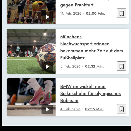
gegen Frankfurt
bookmark_border
11. Feb. 2026
02:00 Min.
Münchens
Nachwuchsportlerinnen
bekommen mehr Zeit auf dem
Fußballplatz
bookmark_border
5. Feb. 2026
02:32 Min.
BMW entwickelt neue
Spikeschuhe für olympisches
Bobteam
bookmark_border
4. Feb. 2026
02:15 Min.