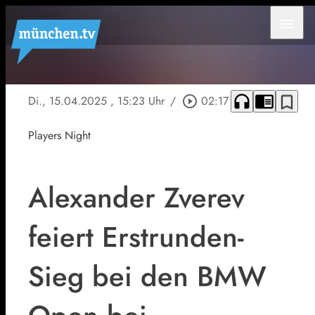
menu
headphones
chrome_reader_mode
bookmark_border
Di., 15.04.2025
, 15:23 Uhr
/
play_circle_outline
02:17
Players Night
Alexander Zverev
feiert Erstrunden-
Sieg bei den BMW