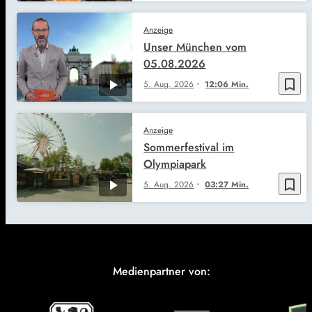
Anzeige
Unser München vom
05.08.2026
bookmark_border
5. Aug. 2026
12:06 Min.
Anzeige
Sommerfestival im
Olympiapark
bookmark_border
5. Aug. 2026
03:27 Min.
Medienpartner von: