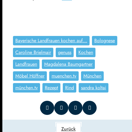
Bayerische Landfrauen kochen auf...
Bolognese
Caroline Brielmair
genuss
Kochen
Landfrauen
Magdalena Baumgartner
Möbel Höffner
muenchen.tv
München
münchen.tv
Rezept
Rind
sandra koltai
Zurück