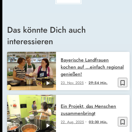
Das könnte Dich auch
interessieren
Bayerische Landfrauen
kochen auf ...einfach regional
genießen!
bookmark_border
23. Nov. 2025
29:54 Min.
Ein Projekt, das Menschen
zusammenbringt
bookmark_border
22. Aug. 2025
02:30 Min.