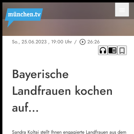
menu
So., 25.06.2023
, 19:00 Uhr
/
play_circle_outline
26:26
headphones
chrome_reader_mode
bookmark_border
Bayerische
Landfrauen kochen
auf…
Sandra Koltai stellt Ihnen engagierte Landfrauen aus dem