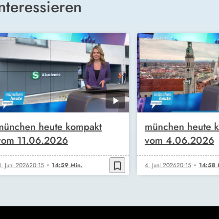
nteressieren
münchen heute kompakt
münchen heute 
vom 11.06.2026
vom 4.06.2026
bookmark_border
1. Juni 2026
20:15
14:59 Min.
4. Juni 2026
20:15
14:58 