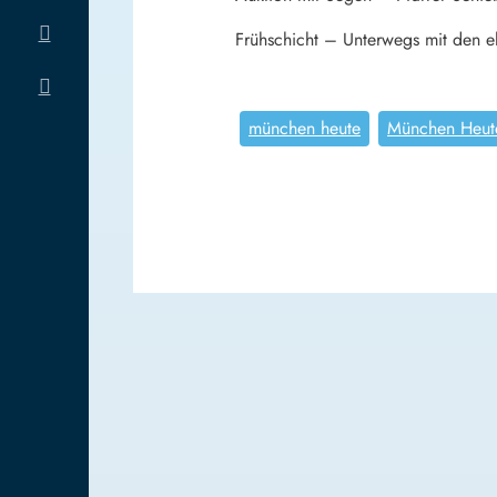
Frühschicht – Unterwegs mit den eh
münchen heute
München Heut