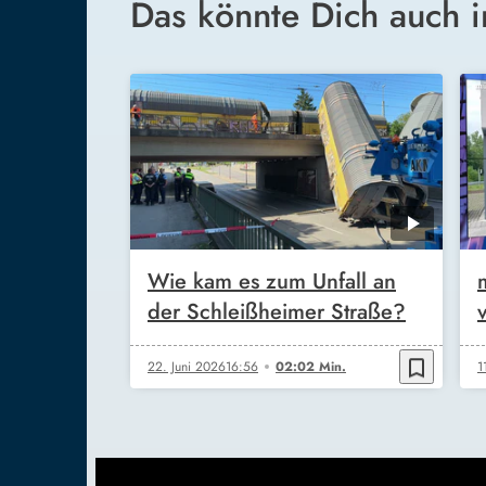
Das könnte Dich auch i
Wie kam es zum Unfall an
der Schleißheimer Straße?
bookmark_border
22. Juni 2026
16:56
02:02 Min.
1