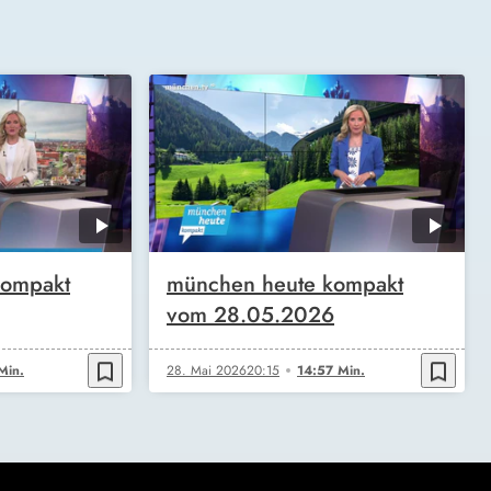
kompakt
münchen heute kompakt
vom 28.05.2026
bookmark_border
bookmark_border
Min.
28. Mai 2026
20:15
14:57 Min.