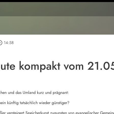
e_outline
14:58
ute kompakt vom 21.0
chen und das Umland kurz und prägnant:
in künftig tatsächlich wieder günstiger?
ßler versteigert Speicherkunst zugunsten von evangelischer Gemein