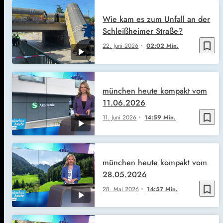
Wie kam es zum Unfall an der
Schleißheimer Straße?
bookmark_border
22. Juni 2026
02:02 Min.
münchen heute kompakt vom
11.06.2026
bookmark_border
11. Juni 2026
14:59 Min.
münchen heute kompakt vom
28.05.2026
bookmark_border
28. Mai 2026
14:57 Min.