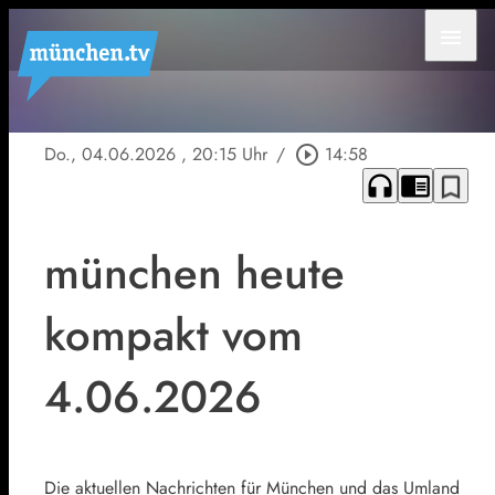
menu
Do., 04.06.2026
, 20:15 Uhr
/
play_circle_outline
14:58
headphones
chrome_reader_mode
bookmark_border
münchen heute
kompakt vom
4.06.2026
Die aktuellen Nachrichten für München und das Umland