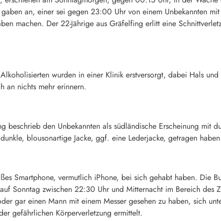
Sie gaben an, einer sei gegen 23:00 Uhr von einem Unbekannten mi
n machen. Der 22-Jährige aus Gräfelfing erlitt eine Schnittverlet
lkoholisierten wurden in einer Klinik erstversorgt, dabei Hals und
h an nichts mehr erinnern.
ing beschrieb den Unbekannten als südländische Erscheinung mit du
 dunkle, blousonartige Jacke, ggf. eine Lederjacke, getragen haben
ßes Smartphone, vermutlich iPhone, bei sich gehabt haben. Die Bu
 auf Sonntag zwischen 22:30 Uhr und Mitternacht im Bereich des 
i oder gar einen Mann mit einem Messer gesehen zu haben, sich u
er gefährlichen Körperverletzung ermittelt.