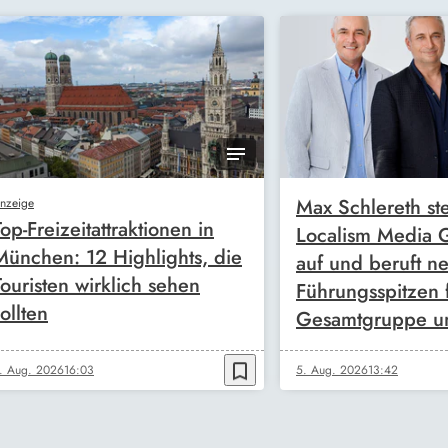
Max Schlereth ste
nzeige
Top-Freizeitattraktionen in
Localism Media
München: 12 Highlights, die
auf und beruft n
Touristen wirklich sehen
Führungsspitzen 
ollten
Gesamtgruppe u
bookmark_border
. Aug. 2026
16:03
5. Aug. 2026
13:42