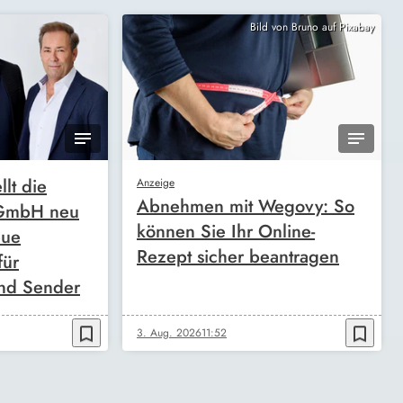
Bild von Bruno auf Pixabay
llt die
Anzeige
Abnehmen mit Wegovy: So
 GmbH neu
können Sie Ihr Online-
eue
Rezept sicher beantragen
für
nd Sender
bookmark_border
bookmark_border
3. Aug. 2026
11:52