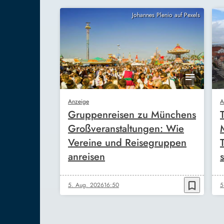
Johannes Plenio auf Pexels
Anzeige
A
Gruppenreisen zu Münchens
Großveranstaltungen: Wie
Vereine und Reisegruppen
anreisen
s
bookmark_border
5. Aug. 2026
16:50
5