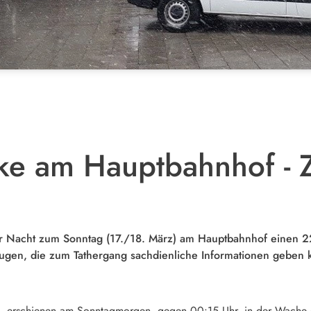
ke am Hauptbahnhof - 
er Nacht zum Sonntag (17./18. März) am Hauptbahnhof einen 22-
ugen, die zum Tathergang sachdienliche Informationen geben 
lt, erschienen am Sonntagmorgen, gegen 00:15 Uhr, in der Wache