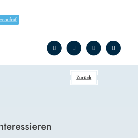
enaufruf
Zurück
nteressieren