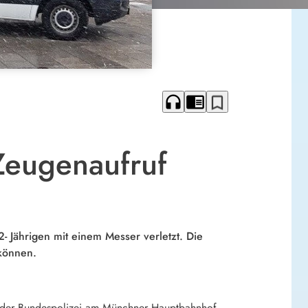
headphones
chrome_reader_mode
bookmark_border
Zeugenaufruf
 Jährigen mit einem Messer verletzt. Die
können.
 der Bundespolizei am Münchner Hauptbahnhof.