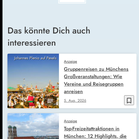
Das könnte Dich auch
interessieren
Johannes Plenio auf Pexels
Anzeige
Gruppenreisen zu Münchens
Großveranstaltungen: Wie
Vereine und Reisegruppen
anreisen
bookmark_border
5. Aug. 2026
Anzeige
Top-Freizeitattraktionen in
München: 12 Highlights, die