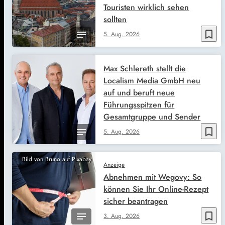
Touristen wirklich sehen
sollten
bookmark_border
5. Aug. 2026
Max Schlereth stellt die
Localism Media GmbH neu
auf und beruft neue
Führungsspitzen für
Gesamtgruppe und Sender
bookmark_border
5. Aug. 2026
Bild von Bruno auf Pixabay
Anzeige
Abnehmen mit Wegovy: So
können Sie Ihr Online-Rezept
sicher beantragen
bookmark_border
3. Aug. 2026