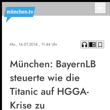
menu
headphones
chrome_reader_mode
bookmark_border
Mo., 14.07.2014
, 11:44 Uhr
München: BayernLB
steuerte wie die
Titanic auf HGGA-
Krise zu