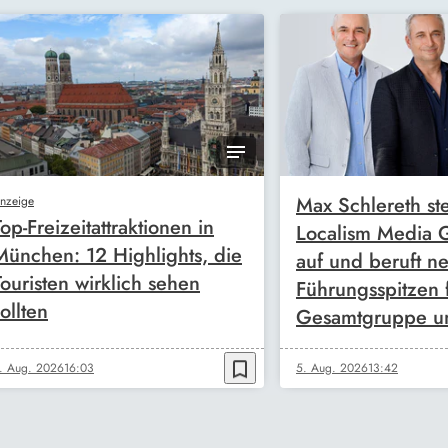
Max Schlereth ste
nzeige
Top-Freizeitattraktionen in
Localism Media
München: 12 Highlights, die
auf und beruft n
Touristen wirklich sehen
Führungsspitzen 
ollten
Gesamtgruppe u
bookmark_border
. Aug. 2026
16:03
5. Aug. 2026
13:42