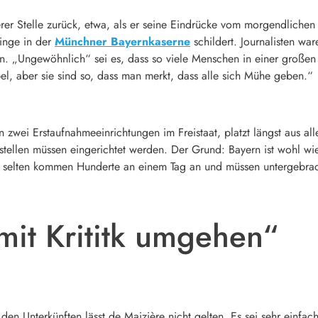
rer Stelle zurück, etwa, als er seine Eindrücke vom morgendlichen 
linge in der
Münchner Bayernkaserne
schildert. Journalisten wa
n. „Ungewöhnlich“ sei es, dass so viele Menschen in einer großen 
el, aber sie sind so, dass man merkt, dass alle sich Mühe geben.“
n zwei Erstaufnahmeeinrichtungen im Freistaat, platzt längst aus a
stellen müssen eingerichtet werden. Der Grund: Bayern ist wohl w
ht selten kommen Hunderte an einem Tag an und müssen untergebra
mit Krititk umgehen“
n den Unterkünften lässt de Maizière nicht gelten. Es sei sehr ein