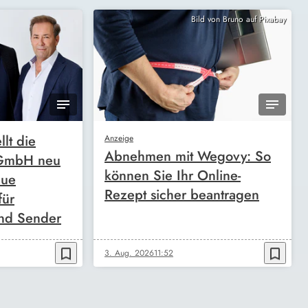
Bild von Bruno auf Pixabay
llt die
Anzeige
Abnehmen mit Wegovy: So
 GmbH neu
können Sie Ihr Online-
eue
Rezept sicher beantragen
für
nd Sender
bookmark_border
bookmark_border
3. Aug. 2026
11:52