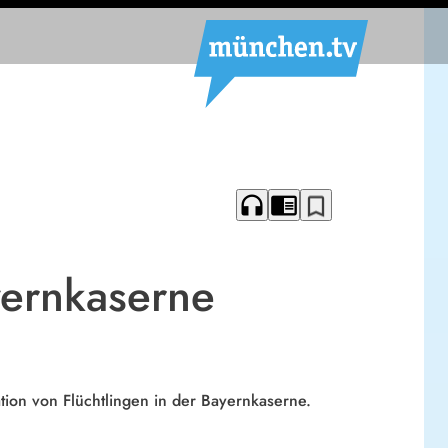
headphones
chrome_reader_mode
bookmark_border
yernkaserne
tion von Flüchtlingen in der Bayernkaserne.