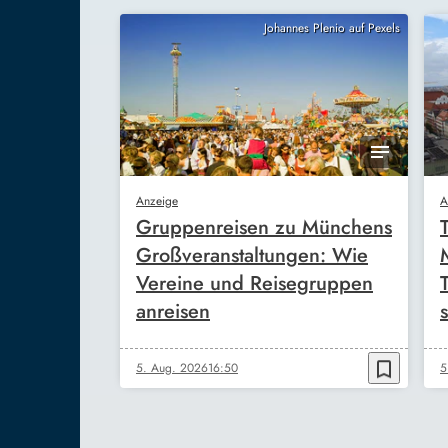
Johannes Plenio auf Pexels
Anzeige
A
Gruppenreisen zu Münchens
Großveranstaltungen: Wie
Vereine und Reisegruppen
anreisen
s
bookmark_border
5. Aug. 2026
16:50
5