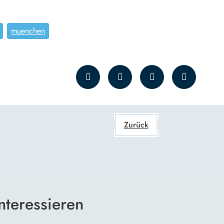
muenchen
Zurück
nteressieren