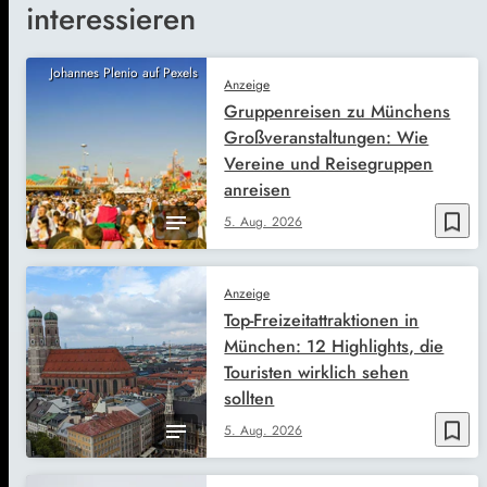
interessieren
Johannes Plenio auf Pexels
Anzeige
Gruppenreisen zu Münchens
Großveranstaltungen: Wie
Vereine und Reisegruppen
anreisen
bookmark_border
5. Aug. 2026
Anzeige
Top-Freizeitattraktionen in
München: 12 Highlights, die
Touristen wirklich sehen
sollten
bookmark_border
5. Aug. 2026