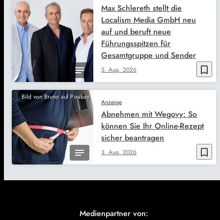
Max Schlereth stellt die
Localism Media GmbH neu
auf und beruft neue
Führungsspitzen für
Gesamtgruppe und Sender
bookmark_border
5. Aug. 2026
Bild von Bruno auf Pixabay
Anzeige
Abnehmen mit Wegovy: So
können Sie Ihr Online-Rezept
sicher beantragen
bookmark_border
3. Aug. 2026
Medienpartner von: