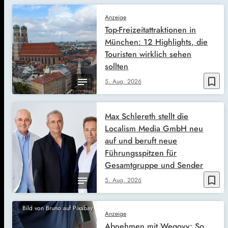
Anzeige
Top-Freizeitattraktionen in
München: 12 Highlights, die
Touristen wirklich sehen
sollten
bookmark_border
5. Aug. 2026
Max Schlereth stellt die
Localism Media GmbH neu
auf und beruft neue
Führungsspitzen für
Gesamtgruppe und Sender
bookmark_border
5. Aug. 2026
Bild von Bruno auf Pixabay
Anzeige
Abnehmen mit Wegovy: So