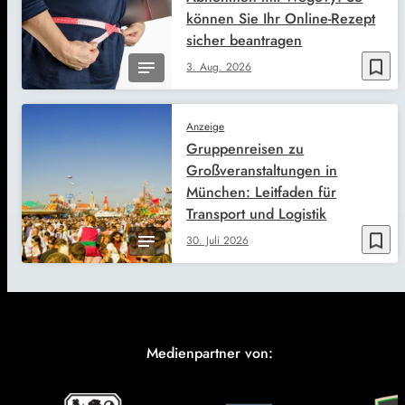
können Sie Ihr Online-Rezept
sicher beantragen
bookmark_border
3. Aug. 2026
Anzeige
Gruppenreisen zu
Großveranstaltungen in
München: Leitfaden für
Transport und Logistik
bookmark_border
30. Juli 2026
Medienpartner von: