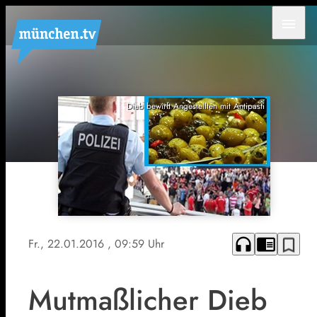
menu
Dieb bewirft Angestellten mit Antipasti
headphones
chrome_reader_mode
bookmark_border
Fr., 22.01.2016
, 09:59 Uhr
Mutmaßlicher Dieb