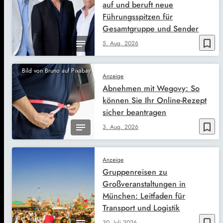
auf und beruft neue
Führungsspitzen für
Gesamtgruppe und Sender
bookmark_border
5. Aug. 2026
Bild von Bruno auf Pixabay
Anzeige
Abnehmen mit Wegovy: So
können Sie Ihr Online-Rezept
sicher beantragen
bookmark_border
3. Aug. 2026
Anzeige
Gruppenreisen zu
Großveranstaltungen in
München: Leitfaden für
Transport und Logistik
bookmark_border
30. Juli 2026