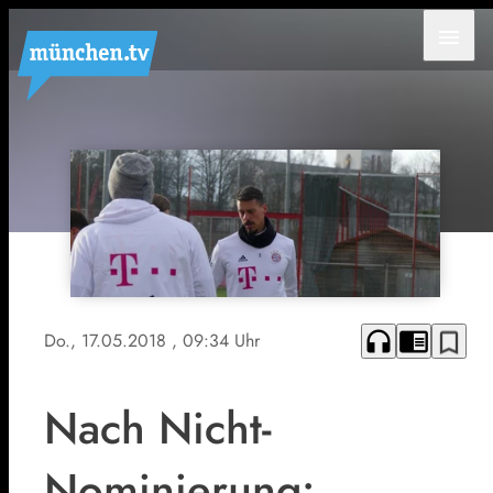
menu
headphones
chrome_reader_mode
bookmark_border
Do., 17.05.2018
, 09:34 Uhr
Nach Nicht-
Nominierung: