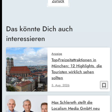
Zurück
Das könnte Dich auch
interessieren
Anzeige
Top-Freizeitattraktionen in
München: 12 Highlights, die
Touristen wirklich sehen
sollten
bookmark_border
5. Aug. 2026
Max Schlereth stellt die
Localism Media GmbH neu