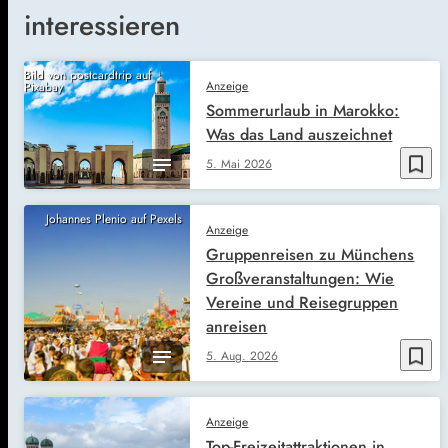
interessieren
Bild von postcardtrip auf
Anzeige
Pixabay
Sommerurlaub in Marokko:
Was das Land auszeichnet
bookmark_border
5. Mai 2026
Johannes Plenio auf Pexels
Anzeige
Gruppenreisen zu Münchens
Großveranstaltungen: Wie
Vereine und Reisegruppen
anreisen
bookmark_border
5. Aug. 2026
Anzeige
Top-Freizeitattraktionen in