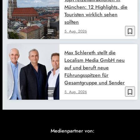
München: 12 Highlights, die
Touristen wirklich sehen
sollten
bookmark_border
5. Aug. 2026
Max Schlereth stellt die
Localism Media GmbH neu
auf und beruft neue
Führungsspitzen für
Gesamtgruppe und Sender
bookmark_border
5. Aug. 2026
Medienpartner von: