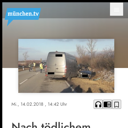
menu
headphones
chrome_reader_mode
bookmark_border
Mi., 14.02.2018
, 14:42 Uhr
Nach tödlichem